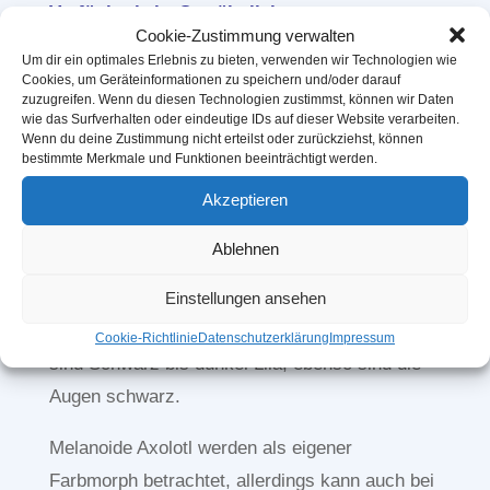
Verfügbarkeit: Gewöhnlich
Cookie-Zustimmung verwalten
Um dir ein optimales Erlebnis zu bieten, verwenden wir Technologien wie
Cookies, um Geräteinformationen zu speichern und/oder darauf
Melanoide Axolotl haben wenige bis keine
zuzugreifen. Wenn du diesen Technologien zustimmst, können wir Daten
Iridophoren, die reflektive Pigmente bilden.
wie das Surfverhalten oder eindeutige IDs auf dieser Website verarbeiten.
Wenn du deine Zustimmung nicht erteilst oder zurückziehst, können
Sie haben jedoch
größere Mengen an
bestimmte Merkmale und Funktionen beeinträchtigt werden.
Melanophoren.
Meist ist diese Axolotl-Farbe
Akzeptieren
sehr dunkel gefärbt und leicht lila, oft mit einem
etwas blasseren Bauch.
Ablehnen
Im Gegensatz zu Wildlingen haben Melanoide
Einstellungen ansehen
Axolotl keine glitzernden Flecken. Die Kiemen
Cookie-Richtlinie
Datenschutzerklärung
Impressum
sind Schwarz bis dunkel Lila, ebenso sind die
Augen schwarz.
Melanoide Axolotl werden als eigener
Farbmorph betrachtet, allerdings kann auch bei